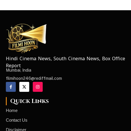
Hindi Cinema News, South Cinema News, Box Office
NEWS ELEMENTOR
Report
Mumbai, India
filmihoon246@rediffmail.com
Quick Links
Home
Contact Us
Disclaimer