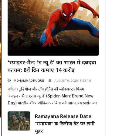
‘स्पाइडर-मैन: ब्रांड न्यू डे’ का भारत में दबदबा
कायम: 8वें दिन कमाए 14 करोड़
MOHAMMAD FAIQUE
AUGUST 6, 2026 | 11:13 PM
मार्वल स्टूडियोज और टॉम हॉलैंड की ब्लॉकबस्टर फिल्म
‘स्पाइडर-मैन: ब्रांड न्यू डे’ (Spider-Man: Brand New
Day) भारतीय बॉक्स ऑफिस पर बिना रुके शानदार प्रदर्शन कर
रही है। पहले हफ्ते में कई रिकॉर्ड ध्वस्त करने के बाद, फिल्म ने
Ramayana Release Date:
दूसरे हफ्ते के कामकाजी दिनों में भी सिनेमाघरों में अपनी मजबूत
‘रामायण’ की रिलीज डेट पर लगी
पकड़ बनाए रखी है। रिलीज के...
मुहर