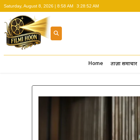
Saturday, August 8, 2026 | 8:58 AM
3:28:53 AM
Filmi Hoon
Hindi Cinema News, South Cinema News, Box Office Repo
Home
ताज़ा समाचार