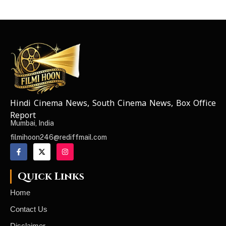
Hindi Cinema News, South Cinema News, Box Office
NEWS ELEMENTOR
Report
Mumbai, India
filmihoon246@rediffmail.com
Quick Links
Home
Contact Us
Disclaimer