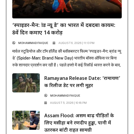
‘स्पाइडर-मैन: ब्रांड न्यू डे’ का भारत में दबदबा कायम:
8वें दिन कमाए 14 करोड़
MOHAMMAD FAIQUE
AUGUST 6, 2026 | 11:13 PM
मार्वल स्टूडियोज और टॉम हॉलैंड की ब्लॉकबस्टर फिल्म ‘स्पाइडर-मैन: ब्रांड न्यू
डे’ (Spider-Man: Brand New Day) भारतीय बॉक्स ऑफिस पर बिना
रुके शानदार प्रदर्शन कर रही है। पहले हफ्ते में कई रिकॉर्ड ध्वस्त करने के बाद,
फिल्म ने दूसरे हफ्ते के कामकाजी दिनों में भी सिनेमाघरों में अपनी मजबूत पकड़
Ramayana Release Date: ‘रामायण’
बनाए रखी है। रिलीज के...
की रिलीज डेट पर लगी मुहर
MOHAMMAD FAIQUE
AUGUST 5, 2026 | 10:18 PM
Assam Flood: असम बाढ़ पीड़ितों के
लिए मसीहा बने रणदीप हुड्डा, पानी में
उतरकर बांटी राहत सामग्री