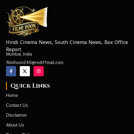
Hindi Cinema News, South Cinema News, Box Office
NEWS ELEMENTOR
Report
Mumbai, India
filmihoon246@rediffmail.com
Quick Links
Home
Contact Us
Disclaimer
About Us