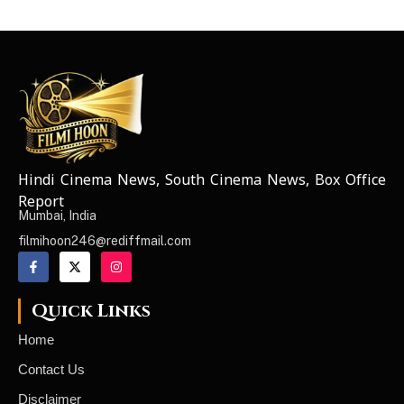
Hindi Cinema News, South Cinema News, Box Office
NEWS ELEMENTOR
Report
Mumbai, India
filmihoon246@rediffmail.com
Quick Links
Home
Contact Us
Disclaimer