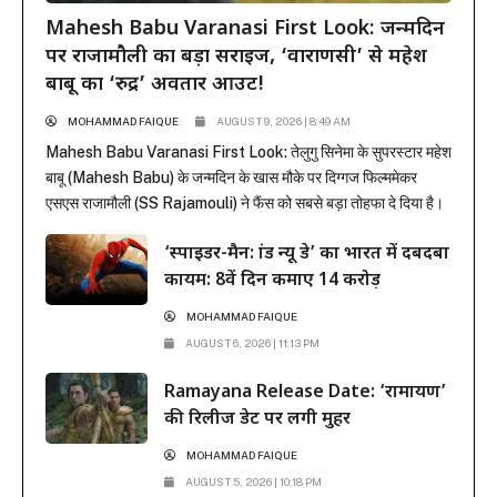
Mahesh Babu Varanasi First Look: जन्मदिन
पर राजामौली का बड़ा सरप्राइज, ‘वाराणसी’ से महेश
बाबू का ‘रुद्र’ अवतार आउट!
MOHAMMAD FAIQUE
AUGUST 9, 2026 | 8:49 AM
Mahesh Babu Varanasi First Look: तेलुगु सिनेमा के सुपरस्टार महेश
बाबू (Mahesh Babu) के जन्मदिन के खास मौके पर दिग्गज फिल्ममेकर
एसएस राजामौली (SS Rajamouli) ने फैंस को सबसे बड़ा तोहफा दे दिया है।
राजामौली ने अपनी बहुप्रतीक्षित मेगा-बजट फिल्म ‘वाराणसी’ (Varanasi) से
‘स्पाइडर-मैन: ब्रांड न्यू डे’ का भारत में दबदबा
महेश बाबू का मच-अवेटेड फर्स्ट लुक रिलीज कर दिया है। इस फिल्म...
कायम: 8वें दिन कमाए 14 करोड़
MOHAMMAD FAIQUE
AUGUST 6, 2026 | 11:13 PM
Ramayana Release Date: ‘रामायण’
की रिलीज डेट पर लगी मुहर
MOHAMMAD FAIQUE
AUGUST 5, 2026 | 10:18 PM