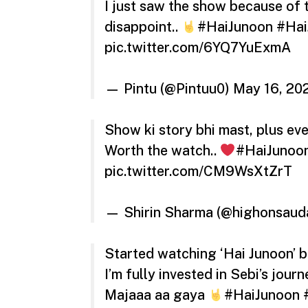
I just saw the show because of t
disappoint..
#HaiJunoon
#Hai
pic.twitter.com/6YQ7YuExmA
— Pintu (@Pintuu0)
May 16, 20
Show ki story bhi mast, plus eve
Worth the watch..
#HaiJunoo
pic.twitter.com/CM9WsXtZrT
— Shirin Sharma (@highonsau
Started watching ‘Hai Junoon’ 
I’m fully invested in Sebi’s jour
Majaaa aa gaya
#HaiJunoon