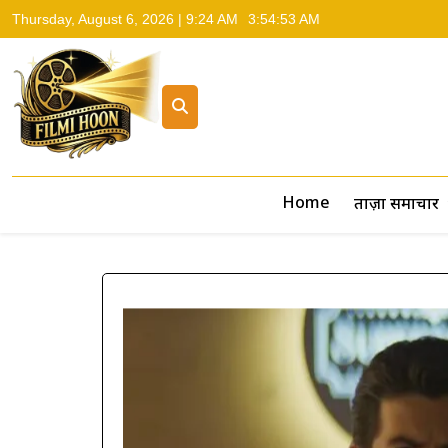
Thursday, August 6, 2026 | 9:24 AM
3:54:55 AM
Filmi Hoon
Hindi Cinema News, South Cinema News, Box Office Repo
Home
ताज़ा समाचार