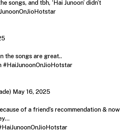
he songs, and tbh, ‘Hai Junoon’ didn’t
JunoonOnJioHotstar
25
n the songs are great..
n
#HaiJunoonOnJioHotstar
dade)
May 16, 2025
because of a friend’s recommendation & now
ney…
#HaiJunoonOnJioHotstar