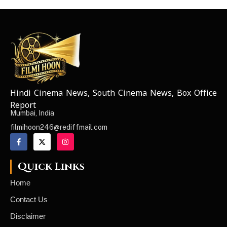
Hindi Cinema News, South Cinema News, Box Office
NEWS ELEMENTOR
Report
Mumbai, India
filmihoon246@rediffmail.com
Quick Links
Home
Contact Us
Disclaimer