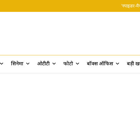
‘स्पाइडर-मै
Rama
Assam Flood: असम बाढ़ पीड़ितों के 
Mahesh Babu Varanasi First Look:
‘स्पाइडर-मै
Rama
Assam Flood: असम बाढ़ पीड़ितों के 
rt
सिनेमा
ओटीटी
फोटो
बॉक्स ऑफिस
बड़ी 