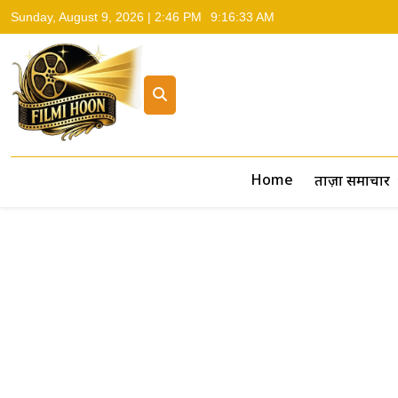
Sunday, August 9, 2026 | 2:46 PM
9:16:34 AM
Filmi Hoon
Hindi Cinema News, South Cinema News, Box Office Repo
Home
ताज़ा समाचार