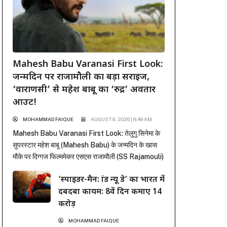
Mahesh Babu Varanasi First Look:
जन्मदिन पर राजामौली का बड़ा सरप्राइज,
‘वाराणसी’ से महेश बाबू का ‘रुद्र’ अवतार
आउट!
MOHAMMAD FAIQUE
AUGUST 9, 2026 | 8:49 AM
Mahesh Babu Varanasi First Look: तेलुगु सिनेमा के
सुपरस्टार महेश बाबू (Mahesh Babu) के जन्मदिन के खास
मौके पर दिग्गज फिल्ममेकर एसएस राजामौली (SS Rajamouli)
ने फैंस को सबसे बड़ा तोहफा दे दिया है। राजामौली ने अपनी
‘स्पाइडर-मैन: ब्रांड न्यू डे’ का भारत में
बहुप्रतीक्षित मेगा-बजट फिल्म ‘वाराणसी’ (Varanasi) से महेश
दबदबा कायम: 8वें दिन कमाए 14
बाबू का मच-अवेटेड फर्स्ट लुक रिलीज कर दिया है। इस फिल्म...
करोड़
MOHAMMAD FAIQUE