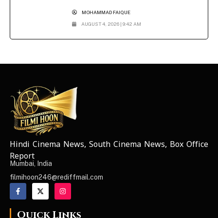
MOHAMMAD FAIQUE
AUGUST 4, 2026 | 9:42 AM
Hindi Cinema News, South Cinema News, Box Office
NEWS ELEMENTOR
Report
Mumbai, India
filmihoon246@rediffmail.com
Quick Links