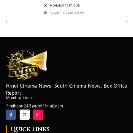
MOHAMMAD FAIQUE
AUGUST 4, 2026 | 1:18 PM
Hindi Cinema News, South Cinema News, Box Office
NEWS ELEMENTOR
Report
Mumbai, India
filmihoon246@rediffmail.com
Quick Links