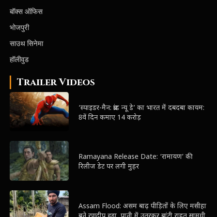
बॉक्स ऑफिस
भोजपुरी
साउथ सिनेमा
हॉलीवुड
Trailer Videos
‘स्पाइडर-मैन: ब्रांड न्यू डे’ का भारत में दबदबा कायम:
8वें दिन कमाए 14 करोड़
Ramayana Release Date: ‘रामायण’ की
रिलीज डेट पर लगी मुहर
Assam Flood: असम बाढ़ पीड़ितों के लिए मसीहा
बने रणदीप हुड्डा, पानी में उतरकर बांटी राहत सामग्री