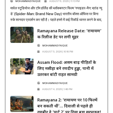
MOHAMMAD FAIQUE
AUGUST 6, 2026 | 11:13 PM
मार्वल स्टूडियोज और टॉम हॉलैंड की ब्लॉकबस्टर फिल्म ‘स्पाइडर-मैन: ब्रांड न्यू
डे’ (Spider-Man: Brand New Day) भारतीय बॉक्स ऑफिस पर बिना
रुके शानदार प्रदर्शन कर रही है। पहले हफ्ते में कई रिकॉर्ड ध्वस्त करने के बाद,
फिल्म ने दूसरे हफ्ते के कामकाजी दिनों में भी सिनेमाघरों में अपनी मजबूत पकड़
Ramayana Release Date: ‘रामायण’
बनाए रखी है। रिलीज के...
की रिलीज डेट पर लगी मुहर
MOHAMMAD FAIQUE
AUGUST 5, 2026 | 10:18 PM
Assam Flood: असम बाढ़ पीड़ितों के
लिए मसीहा बने रणदीप हुड्डा, पानी में
उतरकर बांटी राहत सामग्री
MOHAMMAD FAIQUE
AUGUST 4, 2026 | 1:48 PM
Ramayana 2: ‘रामायण पर 10 फिल्में
बन सकती थीं’… दिवाली से पहले ही
रणबीर ने ‘पार्ट 2’ पर दिया बड़ा सरप्राइज!