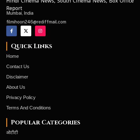
Hindi Cinema News, South Cinema News, Box Office
NEWS ELEMENTOR
Report
Mumbai, India
filmihoon246@rediffmail.com
Quick Links
Home
Contact Us
Disclaimer
About Us
Privacy Policy
Terms And Conditions
Popular Categories
ओटीटी